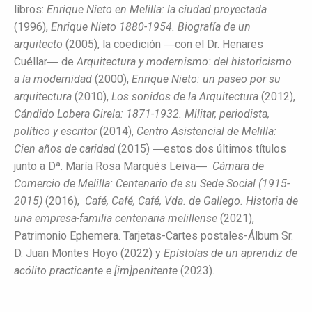
libros:
Enrique Nieto en Melilla: la ciudad proyectada
(1996),
Enrique Nieto 1880-1954. Biografía de un
arquitecto
(2005), la coedición ―con el Dr. Henares
Cuéllar― de
Arquitectura y modernismo: del historicismo
a la modernidad
(2000),
Enrique Nieto: un paseo por su
arquitectura
(2010),
Los sonidos de la Arquitectura
(2012),
Cándido Lobera Girela: 1871-1932. Militar, periodista,
político y escritor
(2014),
Centro Asistencial de Melilla:
Cien años de caridad
(2015) ―estos dos últimos títulos
junto a Dª. María Rosa Marqués Leiva―
Cámara de
Comercio de Melilla: Centenario de su Sede Social (1915-
2015)
(2016),
Café, Café, Café, Vda. de Gallego. Historia de
una empresa-familia centenaria melillense
(2021),
Patrimonio Ephemera. Tarjetas-Cartes postales-Álbum Sr.
D. Juan Montes Hoyo (2022) y
Epístolas de un aprendiz de
acólito practicante e [im]penitente
(2023).